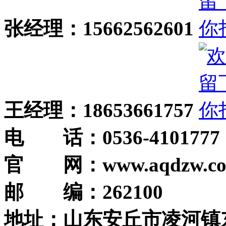
张经理：15662562601
王经理：18653661757
电 话：
0536-4101777
官 网：
www.aqdzw.c
邮 编：
262100
地址：山东安丘市凌河镇