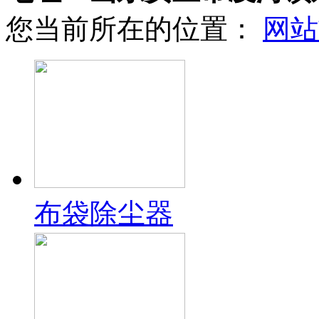
您当前所在的位置：
网站
布袋除尘器