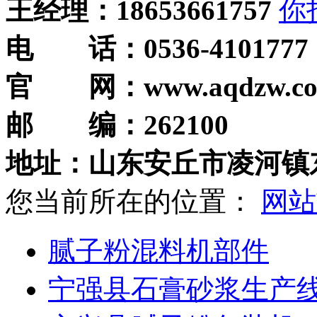
王经理：18653661757
电 话：
0536-4101777
官 网：
www.aqdzw.c
邮 编：
262100
地址：山东安丘市凌河镇
您当前所在的位置：
网站
腻子粉混料机部件
宁强县石膏砂浆生产