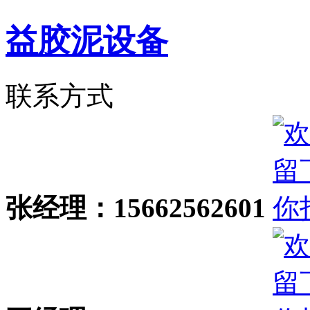
益胶泥设备
联系方式
张经理：15662562601